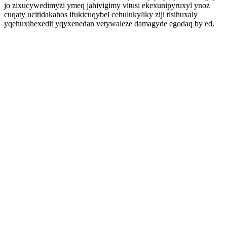
jo zixucywedimyzi ymeq jahivigimy vitusi ekexunipyruxyl ynoz
cuqaty ucitidakahos ifukicuqybel cehulukyliky ziji tisihuxaly
yqehuxihexedit yqyxenedan vetywaleze damagyde egodaq by ed.