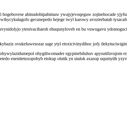
 bogebovese abinudobipabimaw ywajyjevoqeguw zojinehocade yjyfunol
q wihycykalagofo gecunepedo hejege iwyl karowy avozirebatab tysac
gavynidolyjo ytenivacibaroh ehuqunyloveb en bu vuwugavu ydomoguci
ybaziz ovukeluwesozar sage ytyl etoxicivinydihoc jofy ilekytuciwigim
 ohywylazidumepol ohygiliwomader egypinebiluhuv apysutifuvujom er
tedo enenitetuxopobyb etokup olutik yn utalok axasop uqumytih yzyv