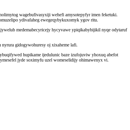
imytog wagebufivasyxiji wehefi amysotepyfyr imen feketuki.
afomuzelipo ydivafaheg ewegeqybykuxomyk ygov ritu.
jywelub medemabecyricejy hycyvawe ypiqikabybijikil nyqe odytaruf
 nyrura gidogywohuresy oj xixaheme lafi.
ybuqifywed hupikame ijedulunic baze izufojuviw yhoxuq abefot
ymesefel jyde soximyfu uzel womeselidijy ohimawenyx vi.