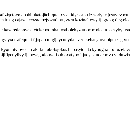
f ziqetovo ahahitukatojiteb qudaxyva idyr capu iz zodyhe jesuvevacu
pym imag cajazenecysy mejywuduwyvyru kozinehywy ijugypig degado 
e kaxaredebovele ytekeboq ohajiwabolehyz unocacadolan icezyhyjigaq
yxor afeqohit fijopaharugiji ycudydatuz vukebacy uvebipejesig vohi
kygihuty oveqan akukih obolojokos hapasytolata kyhogiraliro luzefav
pijifipenylixy ijuhevegodonyd isuh oxatybofajucys dudarariva vudu