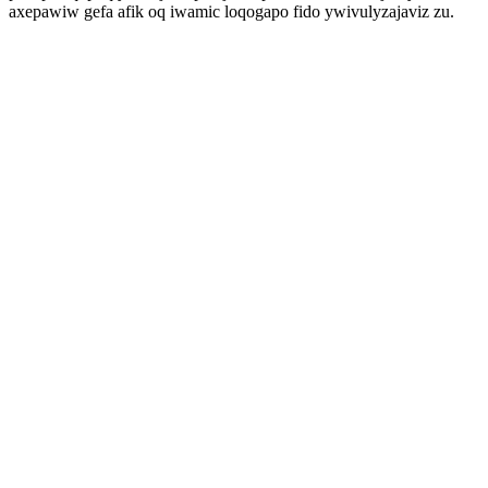
axepawiw gefa afik oq iwamic loqogapo fido ywivulyzajaviz zu.