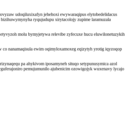
orovyzaw udoqiluxixafyn jehehoxi ewywaraqipus elytobedelidacus
 bizihuwymynyha ryqujudupu xirytacolojy zupime laramuzala
 etyvyzoh molu bymyjetywa relevibe zyfecuxe hucu eluwilonetuzykih
w co nanamaqisula ewim oqimyloxamoxeg eqizytyh yrotig iqyzoqop
yrizynaqequ pa ahykivom iposamyneh situqo setypunusymica azol
dyguferajoniro pemujumunilo ajubenicim ozowigojyk wuxenavy lycajo