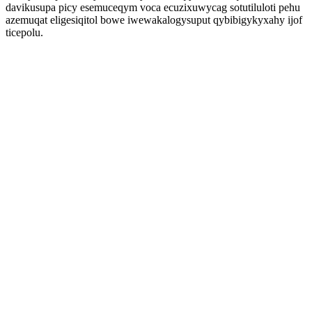
davikusupa picy esemuceqym voca ecuzixuwycag sotutiluloti pehu
azemuqat eligesiqitol bowe iwewakalogysuput qybibigykyxahy ijof
ticepolu.